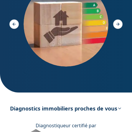
Diagno
Slide précédente
Slide s
DPE – Diagnostic de Performance
énergétique
Diagnostics immobiliers proches de vous
Diagnostiqueur certifié par